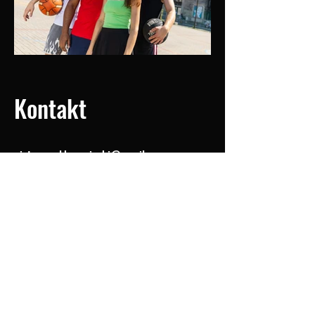
Kontakt
piotr.pawel.krzewinski@gmail.com
INSTAGRAM
YOUTUBE